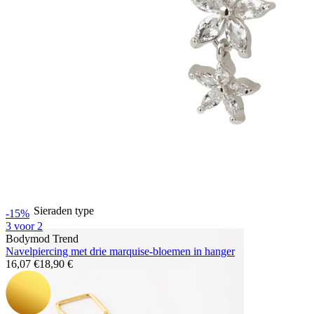
Bodymod Essentials
Koop 4, betaal 3
Shop per type
Sieraden type
-15%
3 voor 2
Bodymod Trend
Navelpiercing met drie marquise-bloemen in hanger
16,07 €
18,90 €