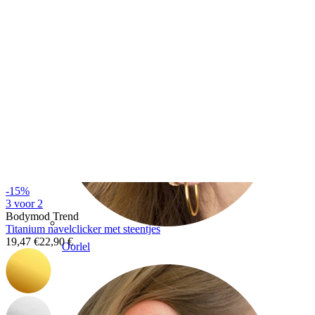
-15%
3 voor 2
Bodymod Trend
Titanium navelclicker met steentjes
19,47 €
22,90 €
Oorlel