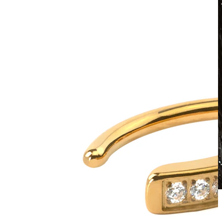
Waterbestendig
Oor piercings