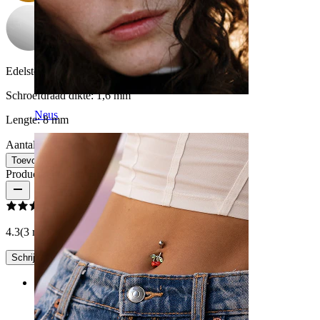
Edelsteen kleur:
Transparant
Schroefdraad dikte:
1,6 mm
Neus
Lengte:
8 mm
Aantal: 1
Wijzigen
Toevoegen aan winkelwagen
Productbeoordelingen
4.3
(3 reviews)
Schrijf een review
Rating