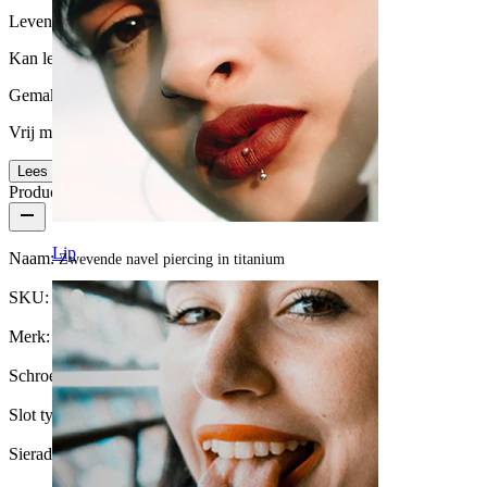
Levensduur
Kan levenslang meegaan
Gemak van gebruik
Vrij makkelijk
Lees meer
Productdetails
Lip
Naam:
Zwevende navel piercing in titanium
SKU:
Belly-547
Merk:
Bodymod Trend
Schroefdraad dikte:
1,6 mm
Slot type:
Push-in
Sieraden type:
Zwevende navel ring, Recht staafje