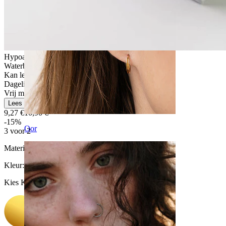
Hypoallergeen
Waterbestendig
Kan levenslang meegaan
Dagelijks gebruik
Vrij makkelijk
Lees meer
9,27 €
10,90 €
-15%
Oor
3 voor 2
Materiaal:
Titanium
Kleur
:
Kies Kleur