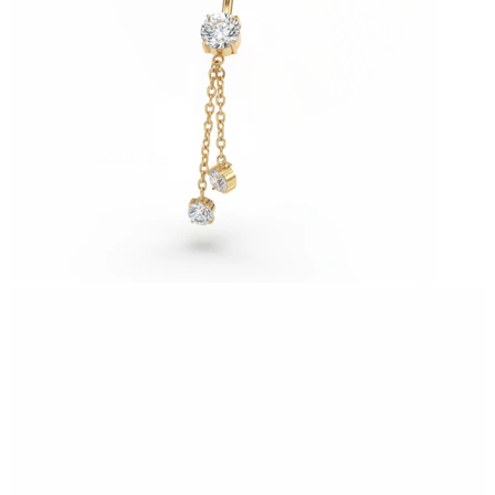
Stretching
14k gouden sieraden
Shop Titanium