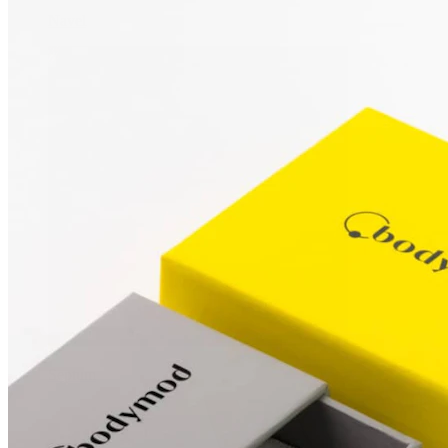
Navel
Septum