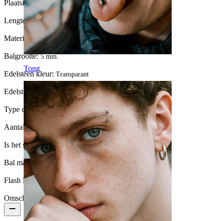
Plaatsing:
Navel, Intimate
Lengte:
8 mm
Materiaal:
Titanium
Balgrootte:
5 mm.
Tong
Edelsteen kleur:
Transparant
Edelsteen type:
Zirkonia
Type coating:
PVD-coating
Aantal eenheden:
1
Is het sieraad gecoat?:
Ja, het hele sieraad
Bal maat:
5 mm
Flash label:
3 voor 2
Omschrijving