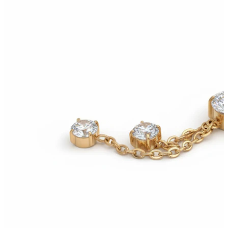
Nieuw
Koop 4, betaal 3
Shop Bodymod Moments
Brands
Brands