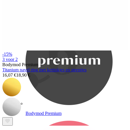
Bodymod Care
-15%
3 voor 2
Bodymod Premium
Titanium navel ring met kettinkjes en steentjes
16,07 €
18,90 €
Bodymod Premium