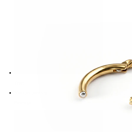
Tepel
Shop per piercing
Piercings