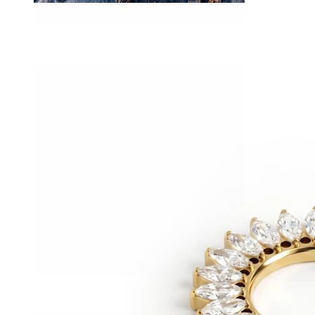
Navel
Septum