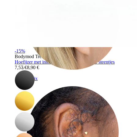
-15%
Bodymod Trend
Hoefijzer met intern schroefdraad en ronde steentjes
7,57 €
8,90 €
Helix