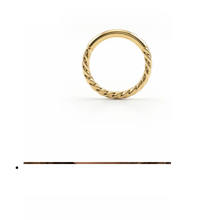
Navel
Septum