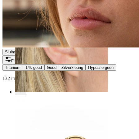
Sluiten
Filters
Titanium
14k goud
Goud
Zilverkleurig
Hypoallergeen
132 items gevonden
Helix