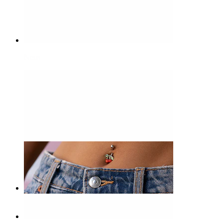
Neus
-15%
Bodymod Premium
Hoefijzer uit titanium met spikes
6,72 €
7,90 €