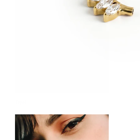
Tepel
-15%
NIEUW
Bodymod Trend
Titanium ring met steentjes aan de voorkant