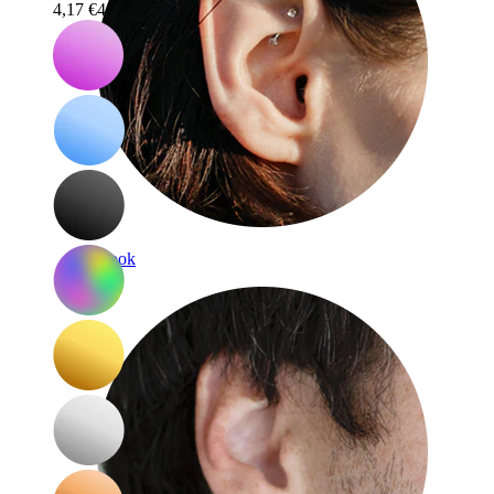
4,17 €
4,90 €
Rook