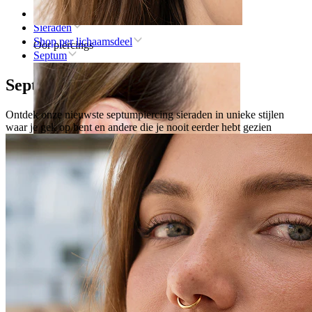
Home
Sieraden
Shop per lichaamsdeel
Oor piercings
Septum
Septumpiercing sieraden
Ontdek onze nieuwste septumpiercing sieraden in unieke stijlen
waar je gek op bent en andere die je nooit eerder hebt gezien
Oorlel