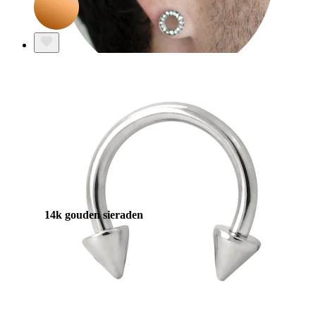
Stretching
14k gouden sieraden
Shop Titanium