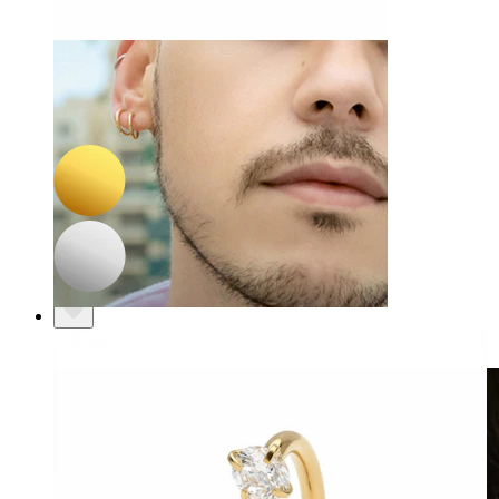
-15%
NIEUW
Bodymod Trend
Titanium ring met kettingdetail
21,17 €
24,90 €
Clip-on