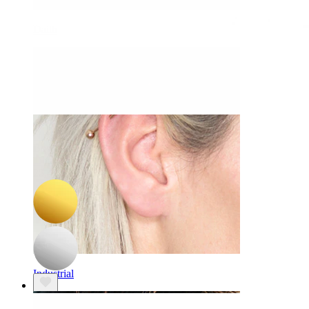
Daith
-15%
NIEUW
Bodymod Trend
Titanium ring met zeesterren aan de voorkant
25,42 €
29,90 €
Industrial