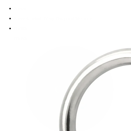
Nieuw
Koop 4, betaal 3
Shop Bodymod Moments
Brands
Brands