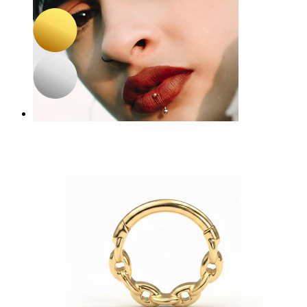
29,67 €
34,90 €
Lip