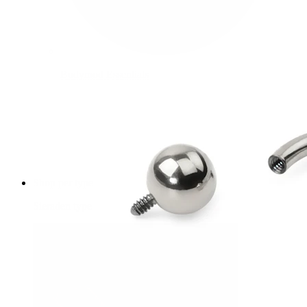
Bodymod Essentials
Koop 4, betaal 3
Shop per type
Sieraden type