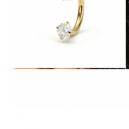
Waterbestendig
Oor piercings