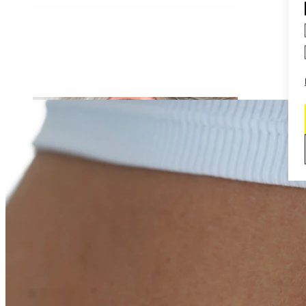
Daith
Industrial