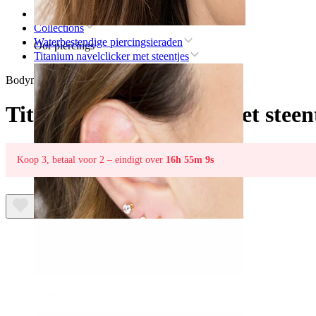
Home
Collections
Waterbestendige piercingsieraden
Oor piercings
Titanium navelclicker met steentjes
Bodymod Trend
Titanium navelclicker met steen
Koop 3, betaal voor 2 – eindigt over
16h 55m 9s
Oorlel