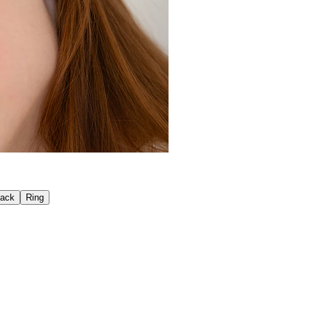
back
Ring