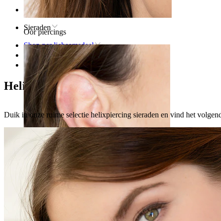
Home
Sieraden
Oor piercings
Shop per lichaamsdeel
Oor
Helix
Helixpiercing sieraden
Duik in onze ruime selectie helixpiercing sieraden en vind het volgend
Oorlel