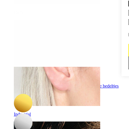
Daith
-15%
NIEUW
Bodymod Trend
Verborgen helix-labret van titanium met hemelse bedeltjes
25,42 €
29,90 €
Industrial