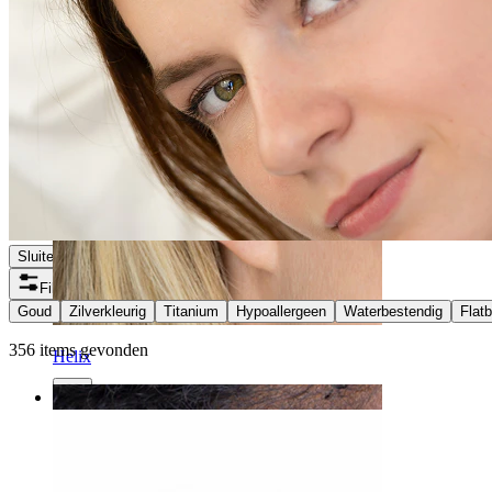
Sluiten
Filters
Goud
Zilverkleurig
Titanium
Hypoallergeen
Waterbestendig
Flat
356 items gevonden
Helix