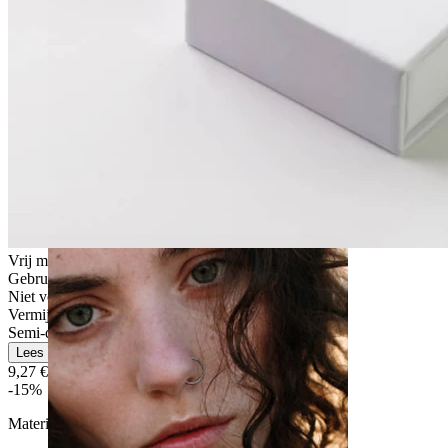
Stretching
Vrij makkelijk
Gebruik voor af en toe
Niet voor gevoelige huid
Vermijd water
Semi-duurzaam
Lees meer
9,27 €
10,90 €
-15%
Materiaal:
Chirurgisch staal / Messing