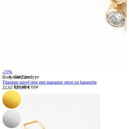
Bodymod Essentials
Koop 4, betaal 3
-15%
Shop per type
Bodymod Trend
Titanium navel ring met marquise steen en hangertje
Sieraden type
22,02 €
25,90 €