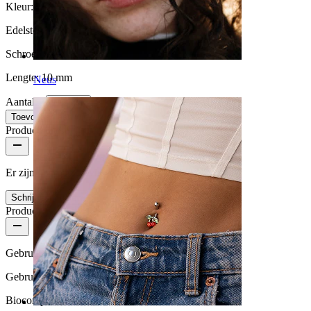
Kleur:
Goud
Edelsteen kleur:
Transparant / Blauw
Schroefdraad dikte:
1,6 mm
Lengte:
10 mm
Neus
Aantal: 1
Wijzigen
Toevoegen aan winkelwagen
Productbeoordelingen
Er zijn nog geen reviews voor dit product
Schrijf een review
Productkwaliteit
Gebruikshoeveelheid
Gebruik voor af en toe
Biocompatibiliteit