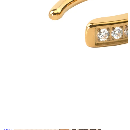
Navel
Septum