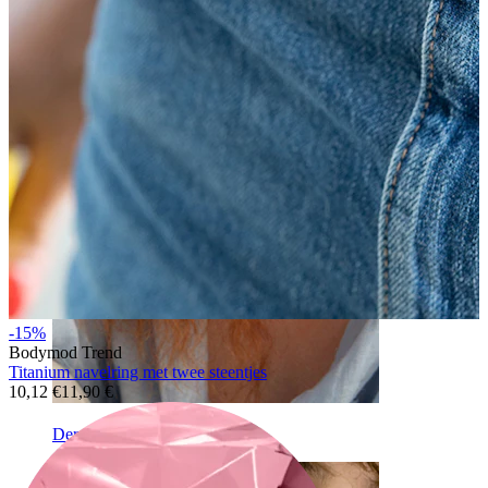
Wenkbrauw
-15%
Bodymod Trend
Titanium navelring met twee steentjes
10,12 €
11,90 €
Dermal