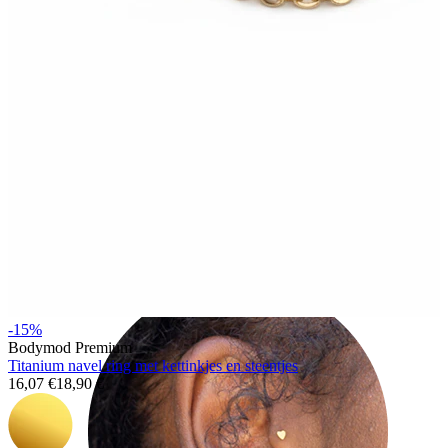
Helix
-15%
Bodymod Premium
Titanium navel ring met kettinkjes en steentjes
16,07 €
18,90 €