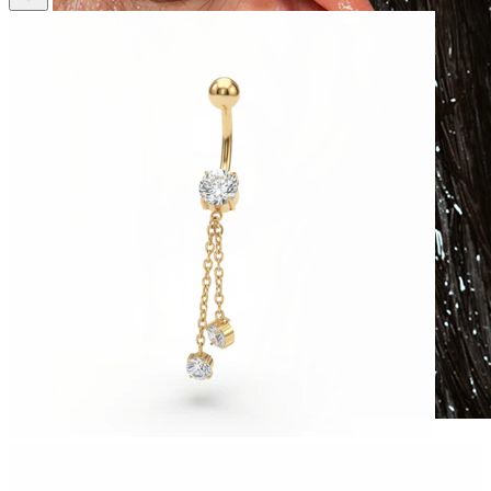
Waterbestendig
Oor piercings