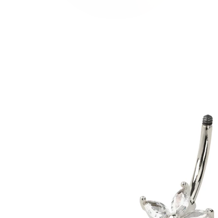
Conch
Daith