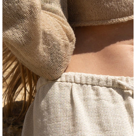
Nieuw
Koop 4, betaal 3
Shop Bodymod Moments
Brands
Brands