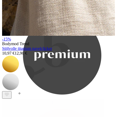
Bodymod Care
-15%
Bodymod Trend
Stijlvolle titanium navelclicker
10,97 €
12,90 €
Bodymod Premium