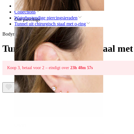
Home
Collections
Waterbestendige piercingsieraden
Oor piercings
Tunnel uit chirurgisch staal met o-ring
Bodymod Essentials
Tunnel uit chirurgisch staal met
Koop 3, betaal voor 2 – eindigt over
23h 48m 57s
Oorlel