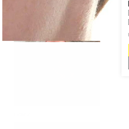
Daith
Industrial