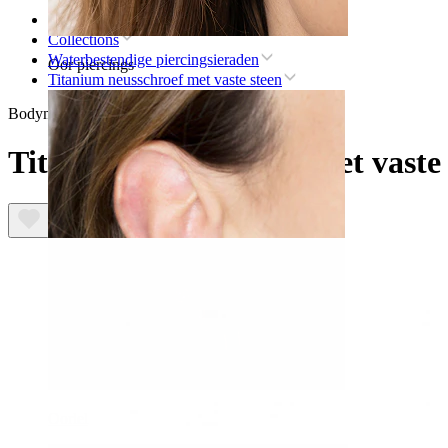
Home
Collections
Waterbestendige piercingsieraden
Oor piercings
Titanium neusschroef met vaste steen
Bodymod Premium
Titanium neusschroef met vaste 
Oorlel