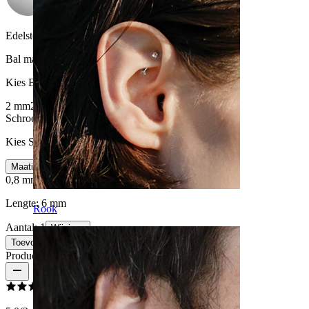
Edelsteen kleur:
Transparant
Bal maat
:
Kies Bal maat
2 mm
2,5 mm
Schroefdraad dikte
:
Kies Schroefdraad dikte
Maatinfo
0,8 mm
1 mm
Lengte:
6 mm
Rook
Aantal: 1
Wijzigen
Toevoegen aan winkelwagen
Productbeoordelingen