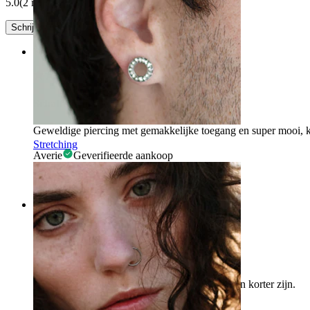
5.0
(2 reviews)
Schrijf een review
Rating
Schattige piercing
Geweldige piercing met gemakkelijke toegang en super mooi, 
Stretching
Averie
Geverifieerde aankoop
Vertaald door AI
Toon origineel
Rating
Aanbevolen
Goede grootte van de steen, maar de schroef kan korter zijn.
Linda
Geverifieerde aankoop