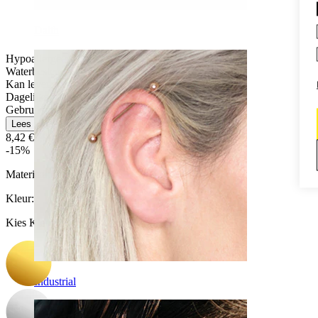
Daith
Hypoallergeen
Waterbestendig
Kan levenslang meegaan
Dagelijks gebruik
Gebruikersvriendelijk
Lees meer
8,42 €
9,90 €
-15%
Materiaal:
Titanium
Kleur
:
Kies Kleur
Industrial