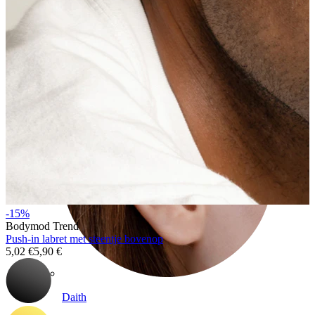
Conch
-15%
Bodymod Trend
Push-in labret met steentje bovenop
5,02 €
5,90 €
Daith