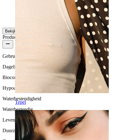
Karol
Geverifieerde aankoop
Vertaald door AI
Toon origineel
Bekijk meer
Productkwaliteit
Gebruikshoeveelheid
Dagelijks gebruik
Biocompatibiliteit
Hypoallergeen
Waterbestendigheid
Tepel
Waterbestendig
Levensduur
Duurzaam