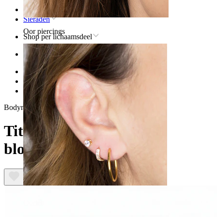
Home
Sieraden
Oor piercings
Shop per lichaamsdeel
Oor
Helix
Titanium sieraden voor helixpiercings
Titanium miniatuur bloemlabret
Bodymod Premium
Titanium miniatuur
bloemlabret
Oorlel