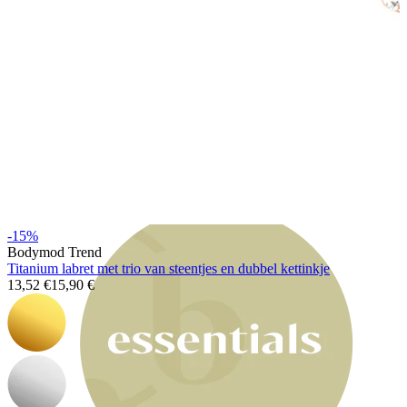
Bodymod Moments
-15%
Bodymod Trend
Titanium labret met trio van steentjes en dubbel kettinkje
13,52 €
15,90 €