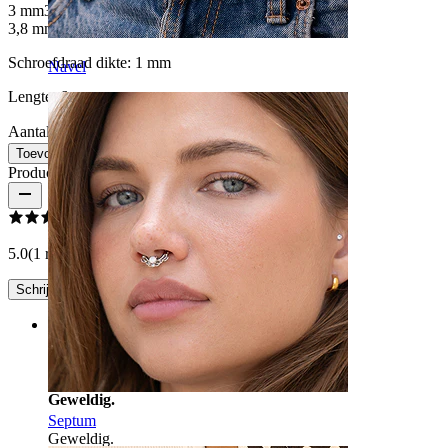
3 mm
3,5 mm
3,8 mm
Schroefdraad dikte:
1 mm
Navel
Lengte:
6 mm
Aantal: 1
Wijzigen
Toevoegen aan winkelwagen
Productbeoordelingen
5.0
(1 reviews)
Schrijf een review
Rating
Geweldig.
Septum
Geweldig.