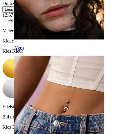
Duurzaam
Lees meer
12,67 €
14,90 €
-15%
Materiaal:
Titanium
Kleur
:
Neus
Kies Kleur
Edelsteen kleur:
Transparant
Bal maat
:
Kies Bal maat