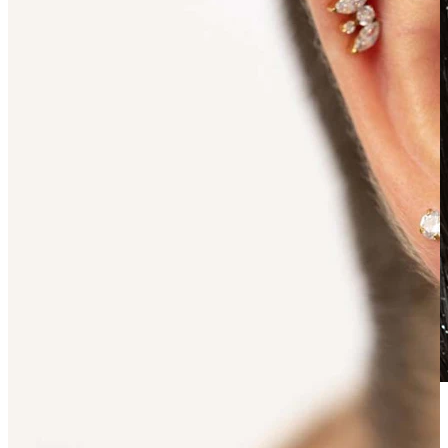
Waterbestendig
Oor piercings