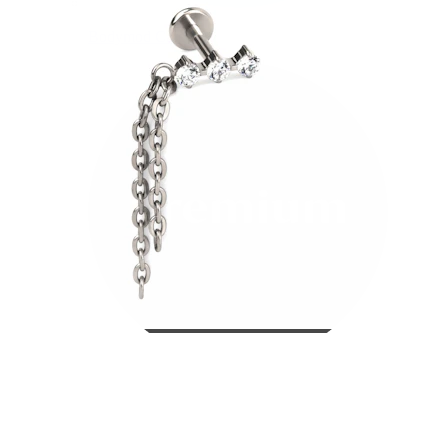
Bodymod Care
Bodymod Premium