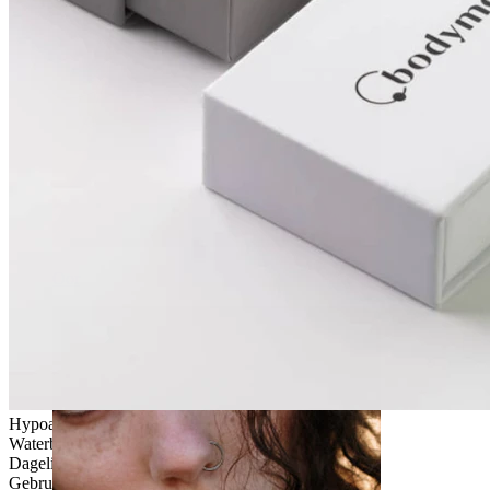
Oor
Hypoallergeen
Waterbestendig
Dagelijks gebruik
Gebruikersvriendelijk