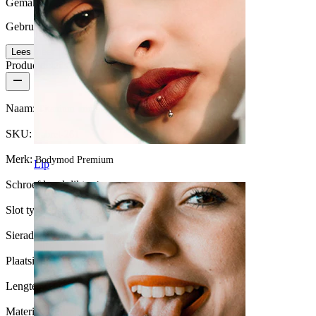
Gemak van gebruik
Gebruikersvriendelijk
Lees meer
Productdetails
Naam:
Titanium miniatuur bloemlabret
SKU:
Labret-261
Merk:
Bodymod Premium
Lip
Schroefdraad dikte:
1 mm
Slot type:
Interne schroefdraad
Sieraden type:
Mini labret, Labret, Flatback
Plaatsing:
Tragus, Oorlel, Helix, Conch
Lengte:
6 mm
Materiaal:
Titanium