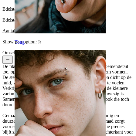
Edelsteen kleur:
Transparant
Edelsteen type:
Zirkonia
Aantal eenheden:
1
Show pair option:
Tong
Ja
Omschrijving
De titanium miniatuur bloemlabret voegt een zacht, bloemendetail
toe, opgebouwd uit kleine steentjes die samen een bloem vormen.
De steentjes zijn gezet in een nette tandzetting en liggen dicht op de
huid, waardoor het sieraad verfijnd oogt zonder zwaar te voelen.
Verkrijgbaar in goud- en zilverkleur en in twee maten: de kleinere
variant blijft subtiel, terwijl de grotere net wat meer aanwezig is.
Samen gedragen creëren ze moeiteloos een gelaagde look die toch
doordacht aanvoelt.
Gemaakt van titanium, dus hypoallergeen, waterbestendig en
duurzaam voor dagelijks gebruik. De interne schroefdraad zorgt
voor soepele plaatsing en een veilige pasvorm, zodat die precies
blijft zitten waar die hoort. Afgewerkt met een platte achterkant voor