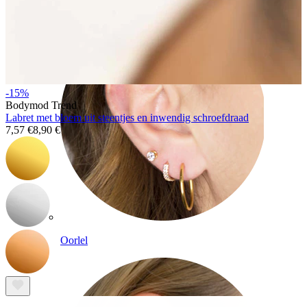
-15%
Bodymod Trend
Labret met bloem uit steentjes en inwendig schroefdraad
7,57 €
8,90 €
Oorlel