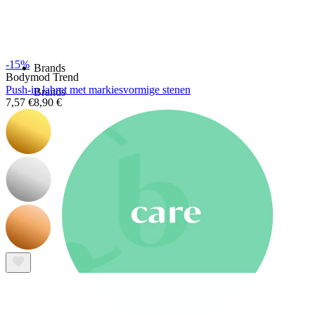
Nieuw
Koop 4, betaal 3
Shop Bodymod Moments
-15%
Brands
Bodymod Trend
Push-in labret met markiesvormige stenen
Brands
7,57 €
8,90 €