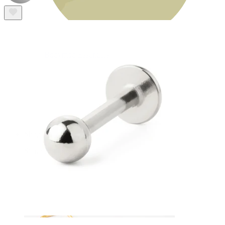
Bodymod Essentials
Koop 4, betaal 3
Shop per type
Sieraden type