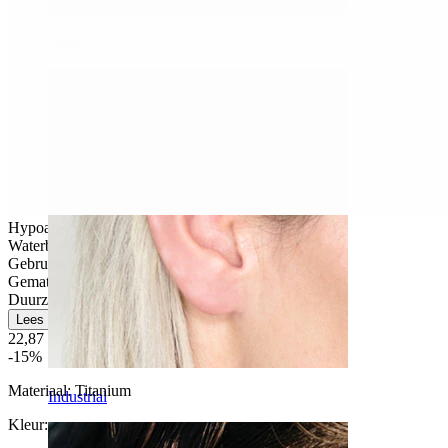
Daith
Hypoallergeen
Waterbestendig
Gebruikersvriendelijk
Gematigd gebruik
Duurzaam
Lees meer
22,87 €
26,90 €
-15%
Materiaal:
Titanium
Industrial
Kleur
: