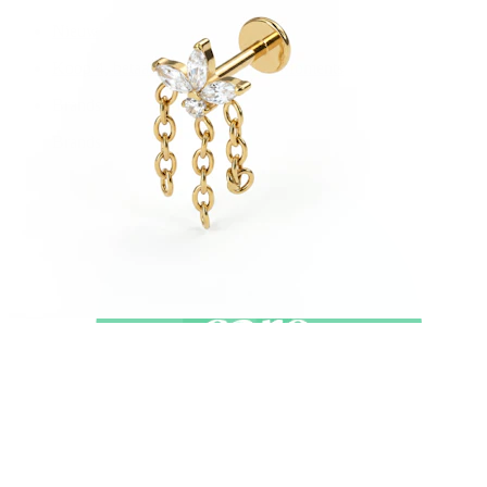
Nieuw
Koop 4, betaal 3
Shop Bodymod Moments
Brands
Brands