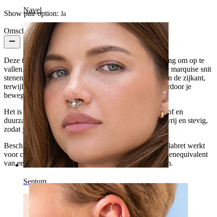
Navel
Show pair option:
Ja
Omschrijving
Deze titanium labret met stenen en kettingen is niet bang om op te
vallen. Vijf stenen geplaatst op de bovenkant, met drie marquise snit
stenen die een bloem vormen en twee ronde stenen aan de zijkant,
terwijl twee elegante kettingen onderaan hangen, waardoor je
beweging en attitude creeërt in één keer.
Het is ASTM F136 titanium: hypoallergeen, waterproof en
duurzaam. Het interne schroefdraad houdt het irritatievrij en stevig,
zodat je het niet kwijtraakt midden in de nacht.
Beschikbaar in gouden of zilveren afwerkingen, deze labret werkt
voor conch, helix, of oorlel piercings. Het is het sieradenequivalent
van een kamer in lopen en meteen de aandacht trekken.
Septum