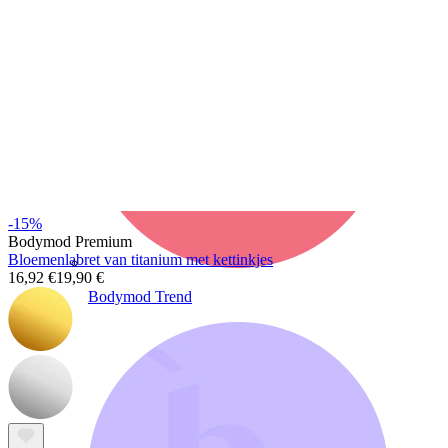
-15%
Bodymod Premium
Bloemenlabret van titanium met kettinkjes
16,92 €
19,90 €
Bodymod Trend