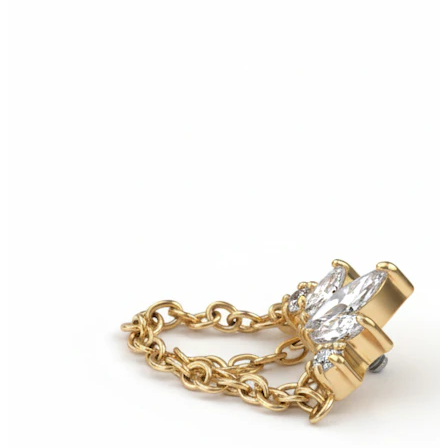
Bodymod Essentials
Koop 4, betaal 3
Shop per type
Sieraden type