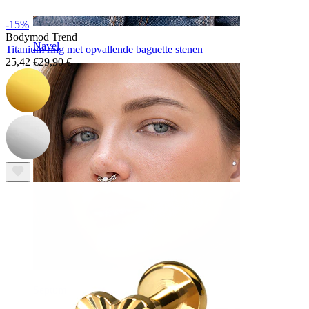
-15%
Bodymod Trend
Navel
Titanium ring met opvallende baguette stenen
25,42 €
29,90 €
Septum