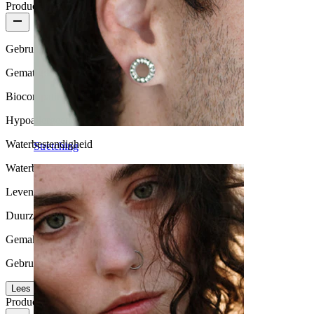
Productkwaliteit
Gebruikshoeveelheid
Gematigd gebruik
Biocompatibiliteit
Hypoallergeen
Waterbestendigheid
Stretching
Waterbestendig
Levensduur
Duurzaam
Gemak van gebruik
Gebruikersvriendelijk
Lees meer
Productdetails