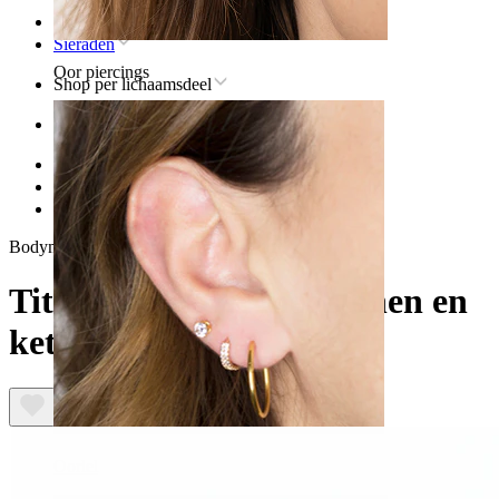
Home
Sieraden
Oor piercings
Shop per lichaamsdeel
Oor
Helix
Titanium sieraden voor helixpiercings
Titanium labret met stenen en kettingen
Bodymod Premium
Titanium labret met stenen en
kettingen
Oorlel