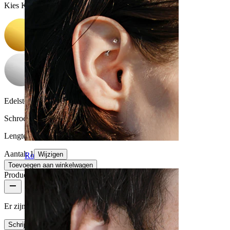
Kies Kleur
Edelsteen kleur:
Transparant
Schroefdraad dikte:
1 mm
Lengte:
6 mm
Aantal: 1
Wijzigen
Rook
Toevoegen aan winkelwagen
Productbeoordelingen
Er zijn nog geen reviews voor dit product
Schrijf een review