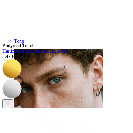
-15%
Tong
Bodymod Trend
Hartjesvormige labret met patroon
8,42 €
9,90 €