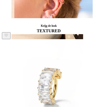
Krijg de look
TEXTURED
Tepel
Shop per piercing
Piercings