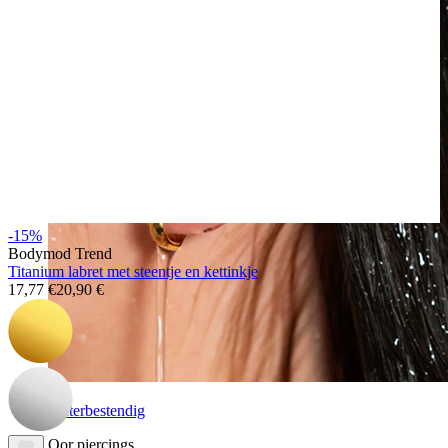
-15%
Bodymod Trend
Titanium labret met steentje en kettinkje
17,77 €
20,90 €
Waterbestendig
Oor piercings