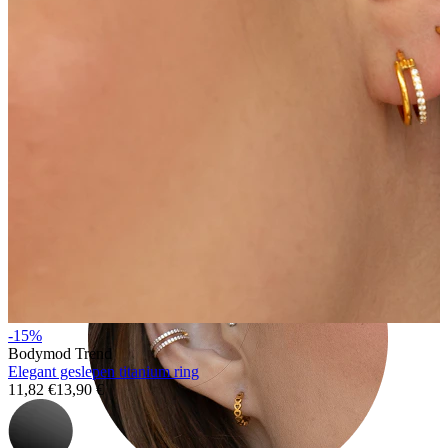
Tragus
-15%
Bodymod Trend
Elegant geslepen titanium ring
11,82 €
13,90 €