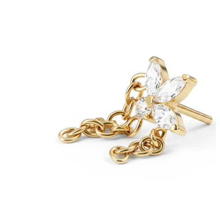
Bodymod Care
Bodymod Premium