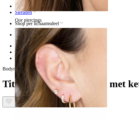
Home
Sieraden
Oor piercings
Shop per lichaamsdeel
Oor
Helix
Titanium sieraden voor helixpiercings
Titanium gebogen labret met ketting
Bodymod Trend
Titanium gebogen labret met ke
Oorlel