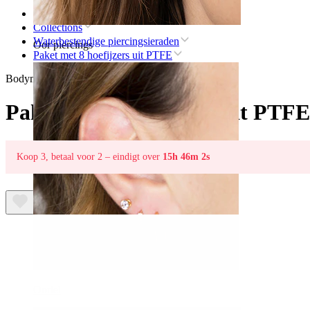
Home
Collections
Waterbestendige piercingsieraden
Oor piercings
Paket met 8 hoefijzers uit PTFE
Bodymod Essentials
Paket met 8 hoefijzers uit PTFE
Koop 3, betaal voor 2 – eindigt over
15h 46m 2s
Oorlel