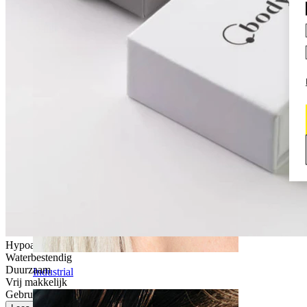
Daith
Hypoallergeen
Waterbestendig
Duurzaam
Industrial
Vrij makkelijk
Gebruik voor af en toe