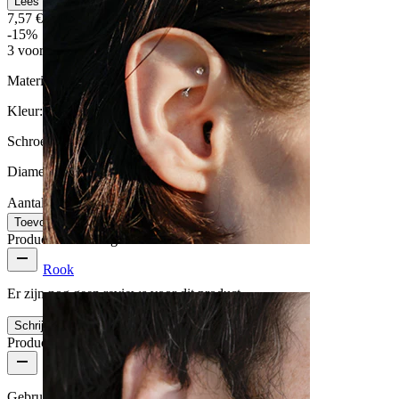
Lees meer
7,57 €
8,90 €
-15%
3 voor 2
Materiaal:
PTFE
Kleur:
Gemixt
Schroefdraad dikte:
1,2 mm
Diameter:
10 mm
Aantal: 1
Wijzigen
Toevoegen aan winkelwagen
Productbeoordelingen
Rook
Er zijn nog geen reviews voor dit product
Schrijf een review
Productkwaliteit
Gebruikshoeveelheid