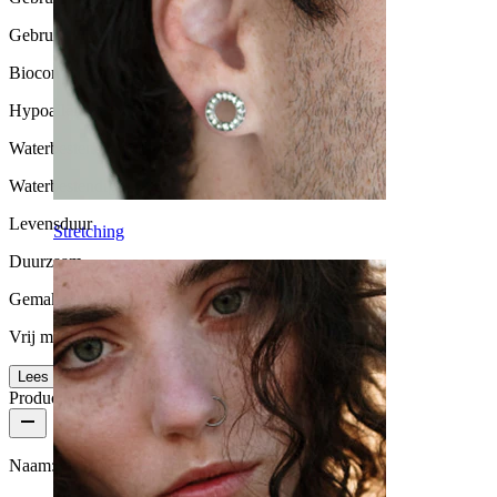
Gebruik voor af en toe
Biocompatibiliteit
Hypoallergeen
Waterbestendigheid
Waterbestendig
Levensduur
Stretching
Duurzaam
Gemak van gebruik
Vrij makkelijk
Lees meer
Productdetails
Naam:
Paket met 8 hoefijzers uit PTFE