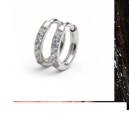
Waterbestendig
Oor piercings