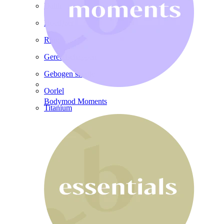
Daith
Hoefijzer
Ring
Gereedschappen
Gebogen staafje
Oorlel
Bodymod Moments
Titanium