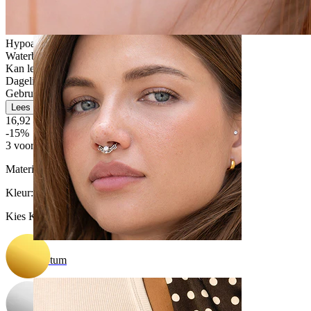
Navel
Hypoallergeen
Waterbestendig
Kan levenslang meegaan
Dagelijks gebruik
Gebruikersvriendelijk
Lees meer
16,92 €
19,90 €
-15%
3 voor 2
Materiaal:
Titanium
Kleur
:
Kies Kleur
Septum