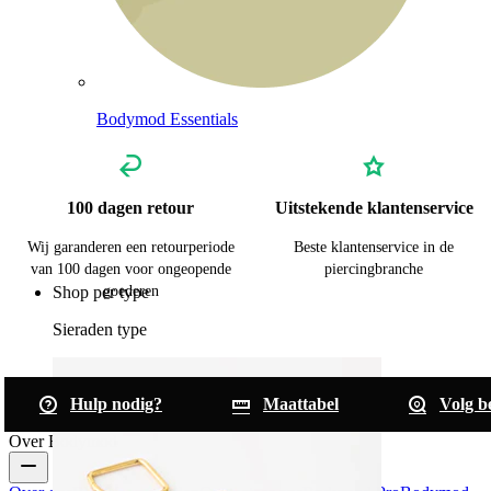
Bodymod Essentials
100 dagen retour
Uitstekende klantenservice
Koop 4, betaal 3
Wij garanderen een retourperiode
Beste klantenservice in de
van 100 dagen voor ongeopende
piercingbranche
Shop per type
goederen
Sieraden type
Hulp nodig?
Maattabel
Volg be
Over Bodymod