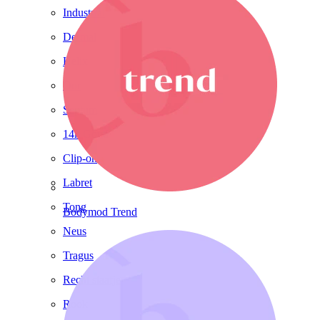
Industrial
Dermal
Helix
Oor
Septum
14k Goud
Clip-on
Labret
Tong
Bodymod Trend
Neus
Tragus
Recht staafje
Rook