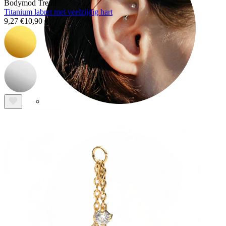
Bodymod Trend
Titanium labret met veelzijdig hart
9,27 €
10,90 €
Rook