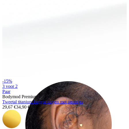
Helix
-15%
3 voor 2
Paar
Bodymod Premium
Tweetal titanium huggie ringen met steentjes
29,67 €
34,90 €