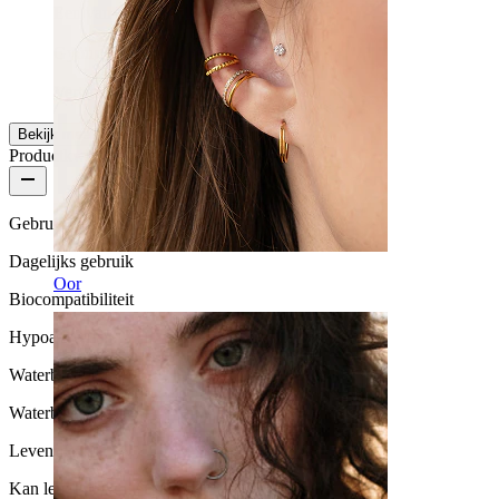
Een van de besten
Gyöngyi
Geverifieerde aankoop
Vertaald door AI
Toon origineel
Bekijk meer
Productkwaliteit
Gebruikshoeveelheid
Dagelijks gebruik
Oor
Biocompatibiliteit
Hypoallergeen
Waterbestendigheid
Waterbestendig
Levensduur
Kan levenslang meegaan