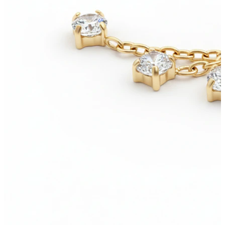
Nieuw
Koop 4, betaal 3
Shop Bodymod Moments
Brands
Brands