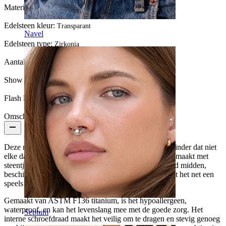
Materiaal:
Titanium
Edelsteen kleur:
Transparant
Navel
Edelsteen type:
Zirkonia
Aantal eenheden:
1
Show pair option:
Ja
Flash label:
3 voor 2
Omschrijving
Deze madeliefjes labret van titanium is een kleine reminder dat niet
elke dag serieus hoeft te zijn. Met bloemenontwerp gemaakt met
steentjes die met tandjes gezet zijn, en een getextureerd midden,
beschikbaar in gouden of zilveren afwerkingen, brengt het net een
speels gevoel met zich mee.
Gemaakt van ASTM F136 titanium, is het hypoallergeen,
waterproof, en kan het levenslang mee met de goede zorg. Het
Septum
interne schroefdraad maakt het veilig om te dragen en stevig genoeg