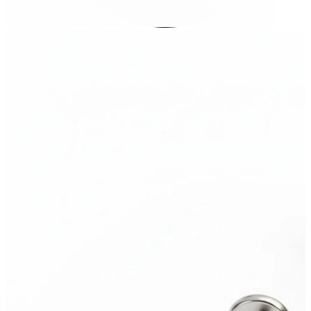
Conch
Daith