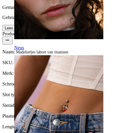
Gemak van gebruik
Gebruikersvriendelijk
Lees meer
Productdetails
Neus
Naam:
Madeliefjes labret van titanium
SKU:
Labret-232
Merk:
Bodymod Trend
Schroefdraad dikte:
1 mm
Slot type:
Interne schroefdraad
Sieraden type:
Labret, Flatback
Plaatsing:
Tragus, Oorlel, Helix, Conch
Lengte:
6 mm