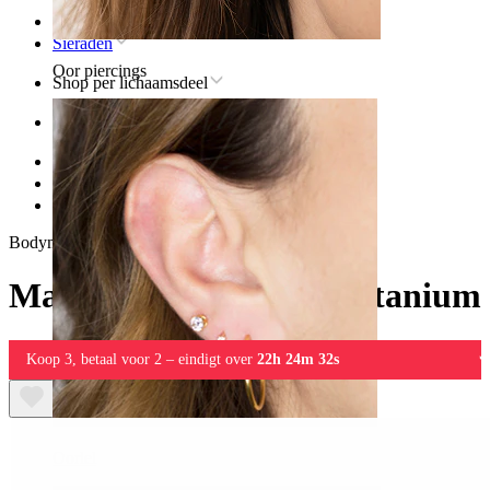
Home
Sieraden
Oor piercings
Shop per lichaamsdeel
Oor
Helix
Titanium sieraden voor helixpiercings
Madeliefjes labret van titanium
Bodymod Trend
Madeliefjes labret van titanium
Koop 3, betaal voor 2 – eindigt over
22h 24m 32s
Oorlel