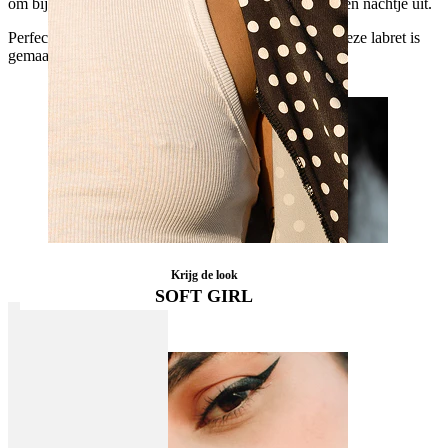
om bij je te blijven, of het een drukke werkdag is of een nachtje uit.
Perfect voor conch, helix, oorlel of
tragus piercings
, deze labret is
gemaakt voor alledaagse momenten.
Krijg de look
SOFT GIRL
Tepel