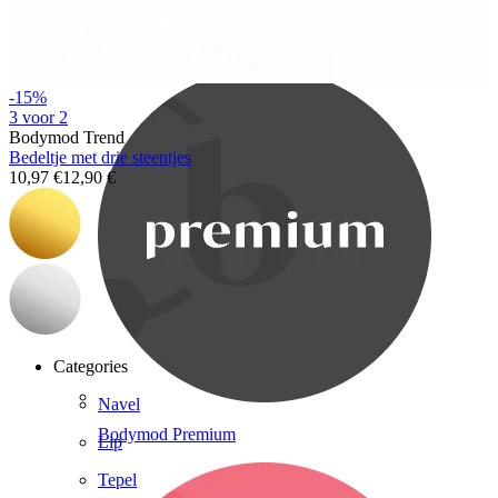
Bodymod Care
-15%
3 voor 2
Bodymod Trend
Bedeltje met drie steentjes
10,97 €
12,90 €
Categories
Navel
Bodymod Premium
Lip
Tepel