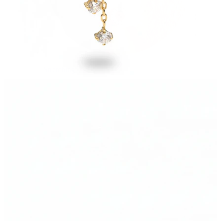
Stretching
14k gouden sieraden
Shop Titanium