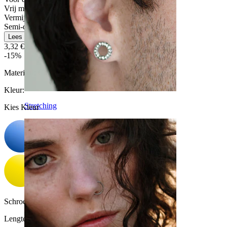
Vrij makkelijk
Vermijd water
Semi-duurzaam
Lees meer
3,32 €
3,90 €
-15%
Materiaal:
Chirurgisch staal / Acryl
Kleur
:
Stretching
Kies Kleur
Schroefdraad dikte:
1,6 mm
Lengte:
16 mm