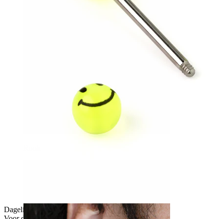
Rook
Dagelijks gebruik
Voor de meeste huidtypes