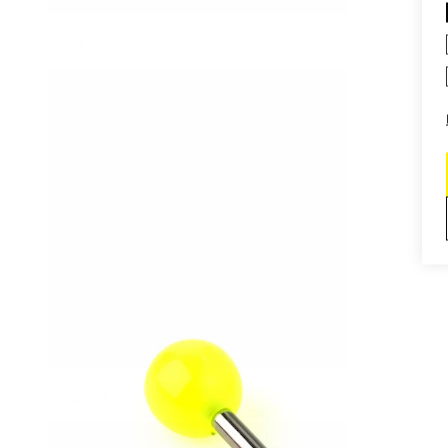
Daith
Industrial