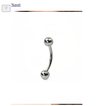
Navel
Septum