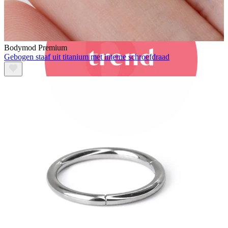
Bodymod Premium
Gebogen staaf uit titanium met interne schroefdraad
Bodymod Trend