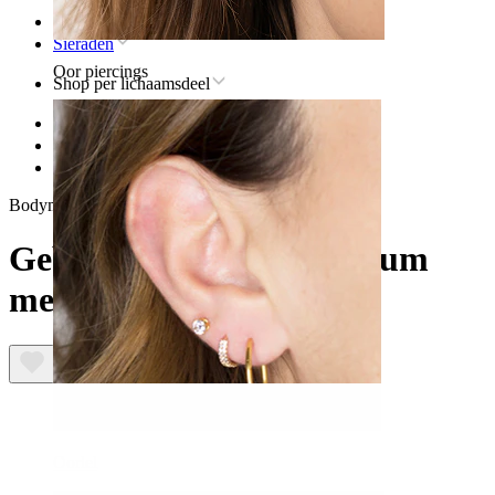
Home
Sieraden
Oor piercings
Shop per lichaamsdeel
Lip
Titanium sieraden voor lippiercings
Gebogen staaf van titanium met steentjes
Bodymod Premium
Gebogen staaf van titanium
met steentjes
Oorlel