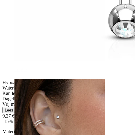
Tragus
Hypoallergeen
Waterbestendig
Kan levenslang meegaan
Dagelijks gebruik
Vrij makkelijk
Lees meer
9,27 €
10,90 €
-15%
Materiaal:
Titanium