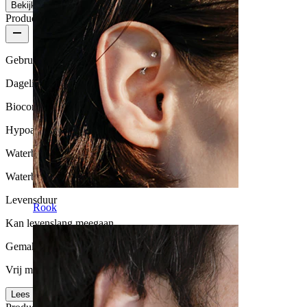
Bekijk meer
Productkwaliteit
Gebruikshoeveelheid
Dagelijks gebruik
Biocompatibiliteit
Hypoallergeen
Waterbestendigheid
Waterbestendig
Levensduur
Rook
Kan levenslang meegaan
Gemak van gebruik
Vrij makkelijk
Lees meer