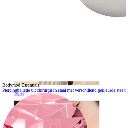
Bodymod Essentials
Piercingballetje uit chirurgisch staal met verschillend gekleurde steen
Tepel