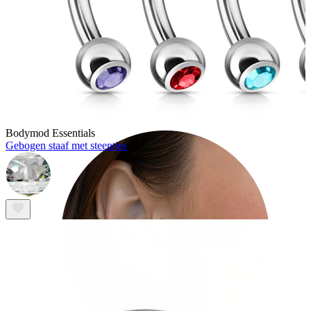
Tragus
Bodymod Essentials
Gebogen staaf met steentjes