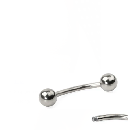
Tepel
Shop per piercing
Piercings