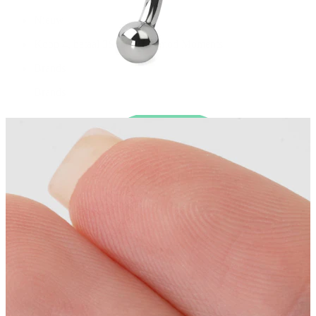
Nieuw
Koop 4, betaal 3
Shop Bodymod Moments
Brands
Brands