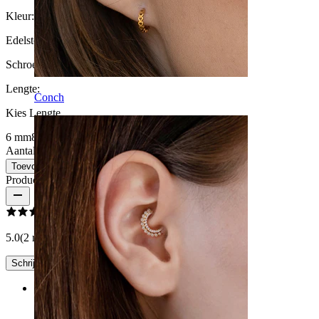
Kleur:
Zilverkleurig
Edelsteen kleur:
Transparant
Schroefdraad dikte:
1,2 mm
Lengte
:
Conch
Kies Lengte
6 mm
8 mm
10 mm
12 mm
Aantal: 1
Wijzigen
Toevoegen aan winkelwagen
Productbeoordelingen
5.0
(2 reviews)
Schrijf een review
Rating