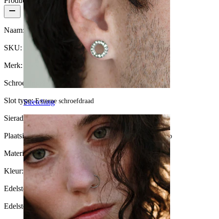
Productdetails
Naam:
Gebogen staaf van titanium met steentjes
SKU:
Banana-75
Merk:
Bodymod Premium
Schroefdraad dikte:
1,2 mm
Slot type:
Externe schroefdraad
Stretching
Sieraden type:
Recht staafje
Plaatsing:
Snug, Rook, Wenkbrauw, Daith, Anti-tragus, Lip
Materiaal:
Titanium
Kleur:
Zilverkleurig
Edelsteen kleur:
Transparant
Edelsteen type:
Zirkonia