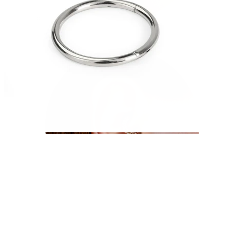
Conch
Daith