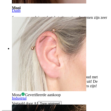
Mooi
Daith
6 mm voor rook is perfect, het zit mooi en de stenen zijn zeer
glanzend.
Valentina
Geverifieerde aankoop
Vertaald door AI
Toon origineel
Rating
Glittert
Het is echt fantastisch. Ik heb 12 mm in rood-goud met
witte/heldere stenen gekocht en het ziet er goed uit! De
overige piercings moeten in dezelfde tint en glans zijn!
Mona
Geverifieerde aankoop
Industrial
Vertaald door AI
Toon origineel