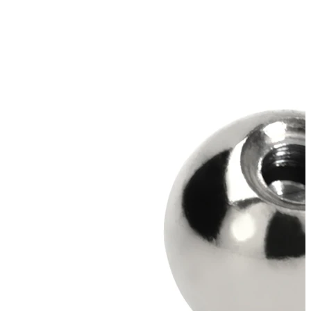
Navel
Septum