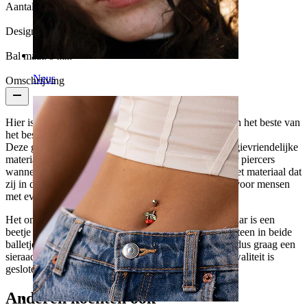
Aantal eenheden:
1
Design:
Simple
Bal maat:
3 mm
Neus
Omschrijving
Hier is hebben wij een sieraad voor iedereen die alleen het beste van
het beste wilt hebben.
Deze gebogen staaf is namelijk gemaakt van het allergievriendelijke
materiaal titanium. Titanium wordt vaak gebruikt door piercers
wanneer zij piercings zetten, om zo zeker te zijn dat het materiaal dat
zij in de huid zetten geen gevaar met zich meebrengt voor mensen
met eventuele allergie.
Het ontwerp van de gebogen staaf is heel klassiek, maar is een
beetje extra gedecoreerd met een kleine transparante steen in beide
balletjes. Dat geeft het sieraad een extra touch. Als je dus graag een
sieraad wilt hebben waarbij geen compromis op de kwaliteit is
gesloten, dan is dit sieraad hier een super uitkomst.
Anderen kochten ook