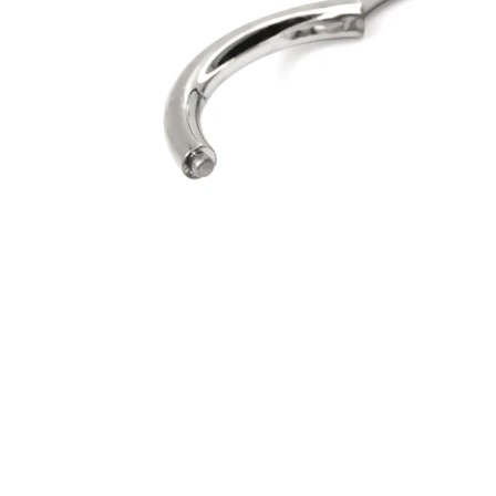
Bodymod Essentials
Koop 4, betaal 3
Shop per type
Sieraden type