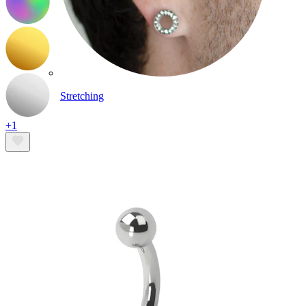
Stretching
+1
14k gouden sieraden
Shop Titanium