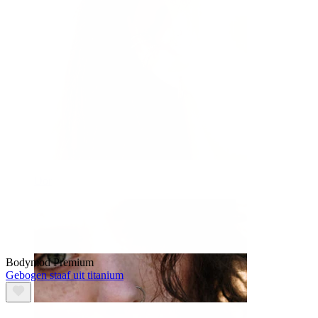
Oor
Bodymod Premium
Gebogen staaf uit titanium