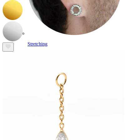
Stretching
14k gouden sieraden
Shop Titanium