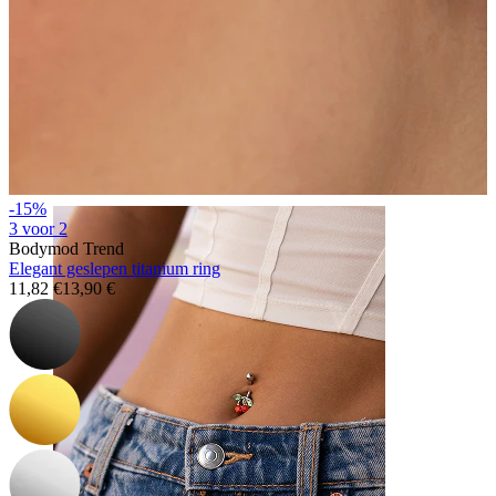
Neus
-15%
3 voor 2
Bodymod Trend
Elegant geslepen titanium ring
11,82 €
13,90 €