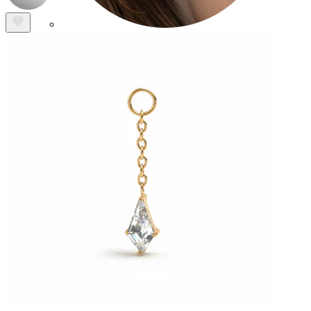
Conch
Daith