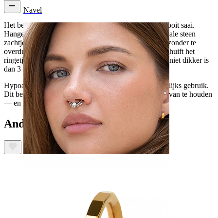
Navel
Het bedeltje met ovale steen houdt het simpel, maar nooit saai.
Hangend aan een fijne titanium ketting beweegt de ovale steen
zachtjes met je mee, en brengt zo leven in je sieraden zonder te
overdrijven. Het is zo’n detail dat overal bij past. Je schuift het
ringetje gemakkelijk over je favoriete ring, zolang die niet dikker is
dan 3 mm.
Hypoallergeen, waterbestendig en gemaakt voor dagelijks gebruik.
Dit bedeltje is makkelijk toe te voegen, makkelijk om van te houden
— en nog makkelijker om te blijven dragen.
Anderen kochten ook
Septum