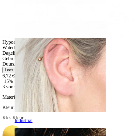
Daith
Hypoallergeen
Waterbestendig
Dagelijks gebruik
Gebruikersvriendelijk
Duurzaam
Lees meer
6,72 €
7,90 €
-15%
3 voor 2
Materiaal:
Titanium
Kleur
:
Kies Kleur
Industrial