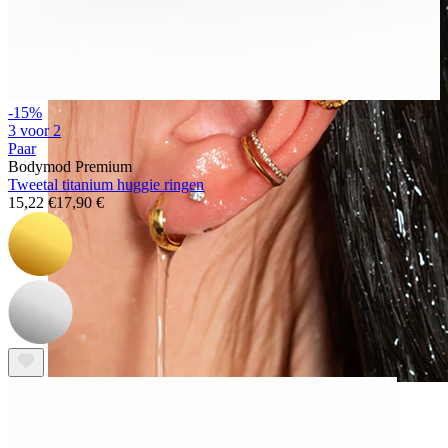
-15%
3 voor 2
Paar
Bodymod Premium
Tweetal titanium huggie ringen
15,22 €
17,90 €
Waterbestendig
Oor piercings