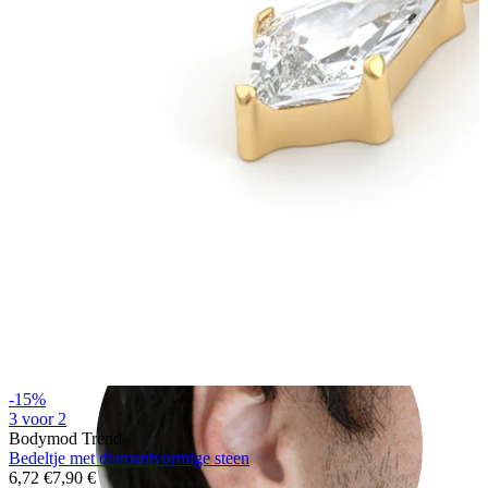
Rook
-15%
3 voor 2
Bodymod Trend
Bedeltje met diamantvormige steen
6,72 €
7,90 €