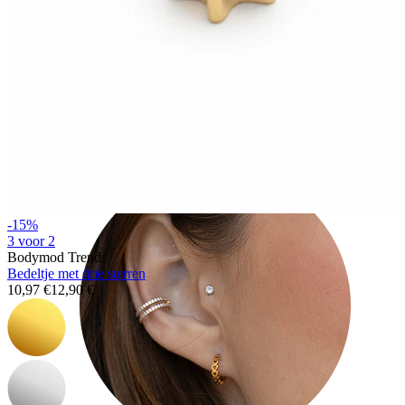
Tragus
-15%
3 voor 2
Bodymod Trend
Bedeltje met drie sterren
10,97 €
12,90 €