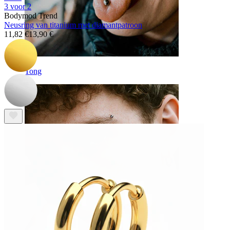
3 voor 2
Bodymod Trend
Neusring van titanium met diamantpatroon
11,82 €
13,90 €
Tong