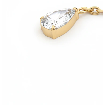
Bodymod Care
Bodymod Premium