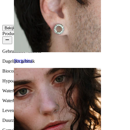
Amy
Geverifieerde aankoop
Vertaald door AI
Toon origineel
Bekijk meer
Productkwaliteit
Gebruikshoeveelheid
Stretching
Dagelijks gebruik
Biocompatibiliteit
Hypoallergeen
Waterbestendigheid
Waterbestendig
Levensduur
Duurzaam