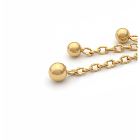
Bodymod Essentials
Koop 4, betaal 3
Shop per type
Sieraden type