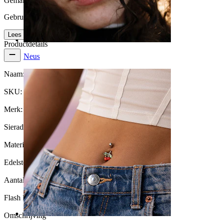
Gemak van gebruik
Gebruikersvriendelijk
Lees meer
Productdetails
Neus
Naam:
Bedeltje met ovale steen
SKU:
Charm-07
Merk:
Bodymod Trend
Sieraden type:
Bedel
Materiaal:
Titanium
Edelsteen type:
Zirkonia
Aantal eenheden:
1
Flash label:
3 voor 2
Omschrijving