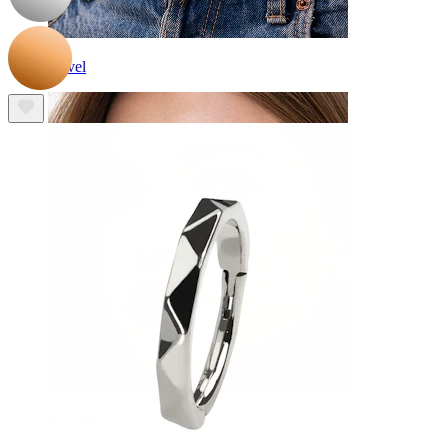
Navel
Septum