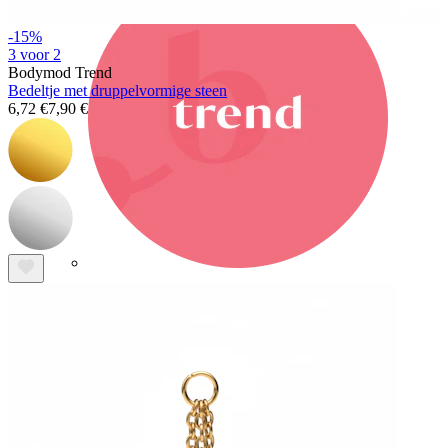
-15%
3 voor 2
Bodymod Trend
Bedeltje met druppelvormige steen
6,72 €
7,90 €
Bodymod Trend