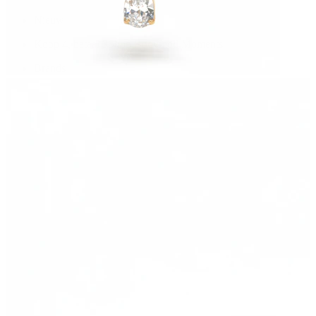
Nieuw
Koop 4, betaal 3
Shop Bodymod Moments
Brands
Brands