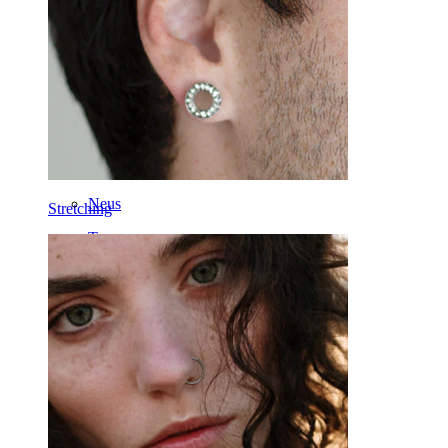
Septum
14k Goud
Clip-on
Labret
Tong
Neus
Stretching
Tragus
Recht staafje
Rook
Daith
Hoefijzer
Ring
Gereedschappen