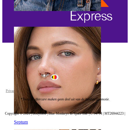
Navel
Belgium
Privacy policy
Cookie settings
*Tools & aftercare maken geen deel uit van de huidige promotie.
Copyright © 2026 | Bodymod | Blue Monkeys In Space Ltd. | C 94794 | MT26944223 |
Septum