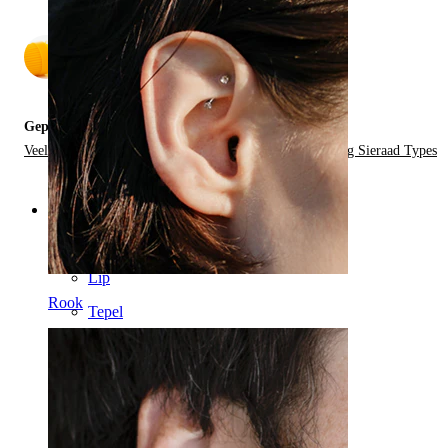
door
2
Gepost in:
Veelvoorkomende Piercing Problemen en Nazorg,
Piercing Sieraad Types
Categories
Navel
Lip
Rook
Tepel
Industrial
Dermal
Helix
Oor