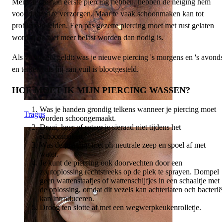
Mensen die hun eerste piercing hebben, hebben de neiging hem
voortdurend te verzorgen. Maar te vaak schoonmaken kan tot
problemen leiden. Een pas gezette piercing moet met rust gelaten
worden en niet meer belast worden dan nodig is.
Als vuistregel geldt: was je nieuwe piercing 's morgens en 's avond
en telkens als hij aan vuil is blootgesteld.
HOE MOET IK MIJN PIERCING WASSEN?
Was je handen grondig telkens wanneer je piercing moet
Tragus
worden schoongemaakt.
Draai, keer of roteer je sieraad niet tijdens het
schoonmaken.
Was de piercing met ph-neutrale zeep en spoel af met
water.
Je kunt de piercing ook doorvechten door een
zoutoplossing rechtstreeks op de plek te sprayen. Dompel
geen wattenstaafjes of wattenschijfjes in een schaaltje met
de oplossing, omdat dit vezels kan achterlaten och bacteri
kan introduceren.
Droog ten slotte af met een wegwerpkeukenrolletje.