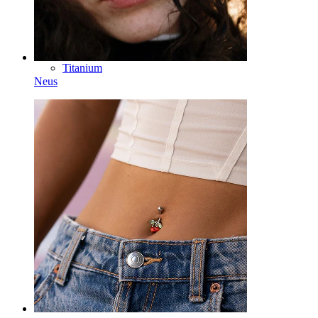
Gebogen staafje
Oorlel
Titanium
Neus