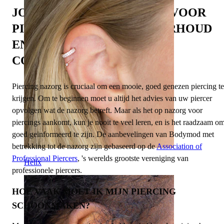
JOUW UITGEBREIDE GIDS VOOR
PIERCING NAZORG, ONDERHOUD
EN HET VOORKOMEN VAN
COMPLICATIES
Piercing nazorg is cruciaal om een mooie, goed genezen piercing te
krijgen. Om te beginnen moet u altijd het advies van uw piercer
opvolgen wat de nazorg betreft. Maar als het op nazorg voor
piercings aankomt, kun je nooit te veel leren, en is het raadzaam o
goed geïnformeerd te zijn. De aanbevelingen van Bodymod met
betrekking tot de nazorg zijn gebaseerd op de
Association of
Professional Piercers
, 's werelds grootste vereniging van
Helix
professionele piercers.
HOE VAAK MOET IK MIJN PIERCING
SCHOONMAKEN?