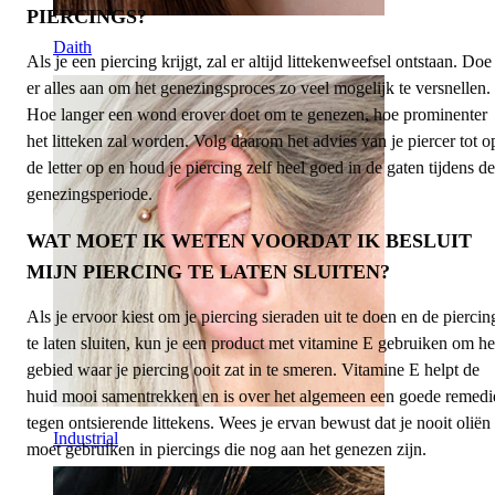
PIERCINGS?
Daith
Als je een piercing krijgt, zal er altijd littekenweefsel ontstaan. Doe
er alles aan om het genezingsproces zo veel mogelijk te versnellen.
Hoe langer een wond erover doet om te genezen, hoe prominenter
het litteken zal worden. Volg daarom het advies van je piercer tot o
de letter op en houd je piercing zelf heel goed in de gaten tijdens de
genezingsperiode.
WAT MOET IK WETEN VOORDAT IK BESLUIT
MIJN PIERCING TE LATEN SLUITEN?
Als je ervoor kiest om je piercing sieraden uit te doen en de piercin
te laten sluiten, kun je een product met vitamine E gebruiken om he
gebied waar je piercing ooit zat in te smeren. Vitamine E helpt de
huid mooi samentrekken en is over het algemeen een goede remedi
tegen ontsierende littekens. Wees je ervan bewust dat je nooit oliën
Industrial
moet gebruiken in piercings die nog aan het genezen zijn.