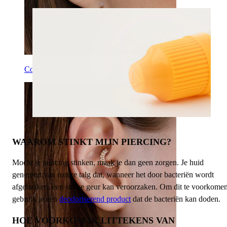
Conch
WAAROM STINKT MIJN PIERCING?
Mocht je piercing stinken, maak je dan geen zorgen. Je huid
genereert van nature talg dat, wanneer het door bacteriën wordt
afgebroken, een sterke geur kan veroorzaken. Om dit te voorkomen
gebruik je een
deodoriserend product
dat de bacteriën kan doden.
HOE VOORKOM IK LITTEKENS VAN