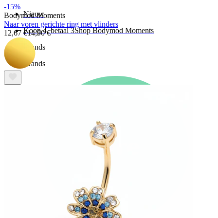
-15%
Nieuw
Bodymod Moments
Naar voren gerichte ring met vlinders
Koop 4, betaal 3
Shop Bodymod Moments
12,67 €
14,90 €
Brands
Brands