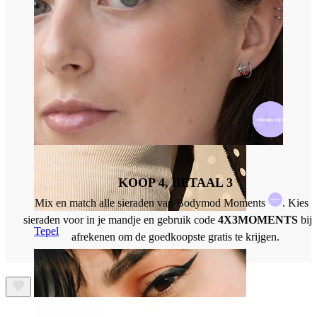
KOOP 4, BETAAL 3
Mix en match alle sieraden van Bodymod Moments
. Kies 4
sieraden voor in je mandje en gebruik code
4X3MOMENTS
bij 
Tepel
afrekenen om de goedkoopste gratis te krijgen.