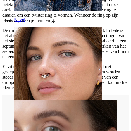
betekent echter niet dat het geen uiteinden heeft, maar dat deze
onzichtbaar lijken. Je opent en sluit het sieraad door de ring te
draaien om een twister ring te vormen. Wanneer de ring op zijn
Navel
plaats zit, draai je hem terug.
De ring kan in verschillende piercings worden gebruikt. In feite is
het alleen uw verbeelding en natuurlijk de vorm en afmetingen van
het sieraad die de grenzen bepalen. Gebruik het bijvoorbeeld in een
septum, daith of in een andere piercing waar de kenmerken van het
sieraad het toelaten. De ring heeft een inwendige diameter van 8 mm
en een draaddikte van 1.2 mm.
Er zitten ook vijf stenen aan de ring. De stenen zijn in facet
geslepen. De middelste steen is de grootste en de stenen worden
steeds kleiner naar het uiteinde toe. Het geeft het effect van een
druppelvormige ring. De ring is gemaakt van messing en kan in drie
kleuren worden geselecteerd.
Septum