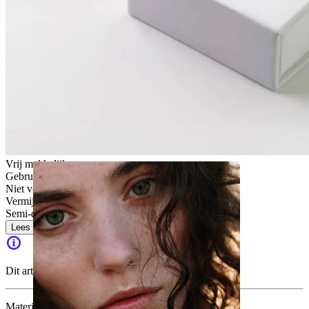
Stretching
Vrij makkelijk
Gebruik voor af en toe
Niet voor gevoelige huid
Vermijd water
Semi-duurzaam
Lees meer
Dit artikel is niet meer beschikbaar.
Materiaal:
Messing