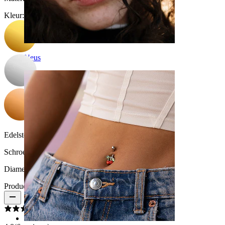
Kleur
:
Neus
Edelsteen kleur:
Transparant
Schroefdraad dikte:
1,2 mm
Diameter:
8 mm
Productbeoordelingen