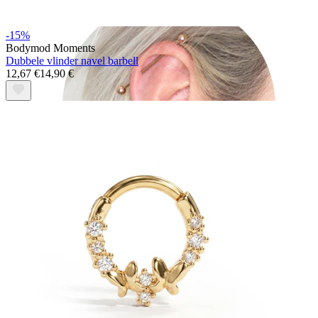
-15%
Bodymod Moments
Dubbele vlinder navel barbell
12,67 €
14,90 €
Industrial