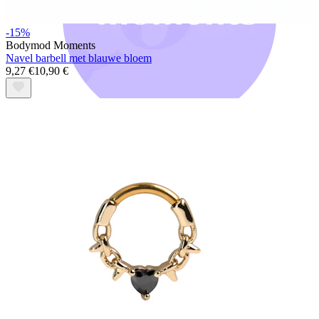
-15%
Bodymod Moments
Navel barbell met blauwe bloem
9,27 €
10,90 €
Bodymod Moments