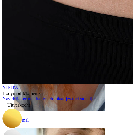
Wenkbrauw
NIEUW
Bodymod Moments
Navelclicker met hangende blaadjes met steentjes
Uitverkocht
Dermal