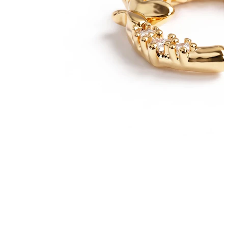
Stretching
14k gouden sieraden
Shop Titanium