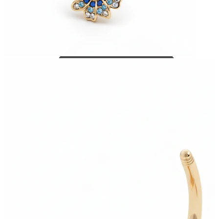
Bodymod Care
Bodymod Premium