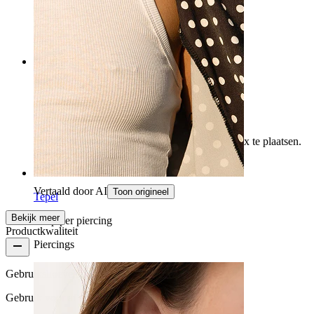
Teresa
Geverifieerde aankoop
Vertaald door AI
Toon origineel
Rating
Uitstekend
Mooie, elegante sieraad. Gemakkelijk in de helix te plaatsen.
Kitty
Geverifieerde aankoop
Vertaald door AI
Toon origineel
Tepel
Bekijk meer
Shop per piercing
Productkwaliteit
Piercings
Gebruikshoeveelheid
Gebruik voor af en toe