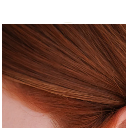
Bodymod Essentials
Koop 4, betaal 3
Shop per type
Sieraden type