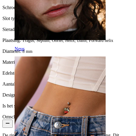
Schroefdraad dikte:
1,2 mm
Slot type:
Draaien
Sieraden type:
Ring
Plaatsing:
Tragus, Septum, Oorlel, Helix, Daith, Forward helix
Neus
Diameter:
8 mm
Materiaal:
Messing
Edelsteen kleur:
Transparant
Aantal eenheden:
1
Design:
Simple
Is het sieraad gecoat?:
Ja, het hele sieraad
Omschrijving
De ring die je hier ziet is een zogenaamde eindeloze ring. Dit