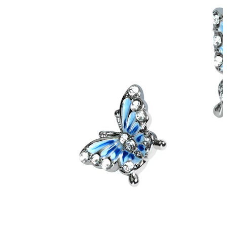
Conch
Daith