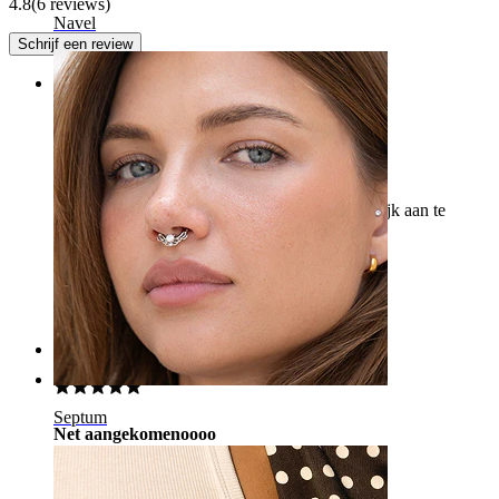
4.8
(6 reviews)
Navel
Schrijf een review
Rating
Mooi en gemakkelijk aan te brengen
Ik vond het geweldig, het is mooi en gemakkelijk aan te
brengen
Paula
Geverifieerde aankoop
Vertaald door AI
Toon origineel
Rating
Septum
Net aangekomenoooo
Mooi en glanzend