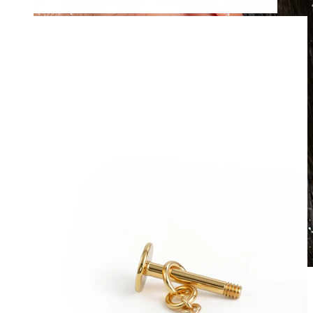
Waterbestendig
Oor piercings